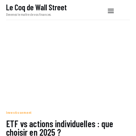
Le Coq de Wall Street
Devenez le maître de vos finances.
Le Coq de Wall Street
Devenez le maître de vos finances.
Bourse
Liberté financière
Investissement
Économie
Investissement
ETF vs actions individuelles : que
choisir en 2025 ?