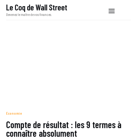
Le Coq de Wall Street
Devenez le maître de vos finances.
Le Coq de Wall Street
Devenez le maître de vos finances.
Bourse
Liberté financière
Investissement
Économie
Économie
Compte de résultat : les 9 termes à
connaître absolument