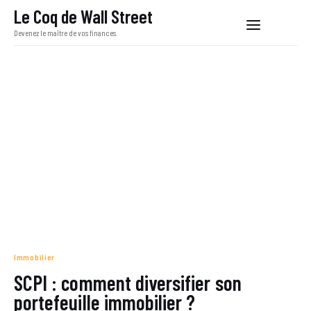
Le Coq de Wall Street
Devenez le maître de vos finances.
Le Coq de Wall Street
Devenez le maître de vos finances.
Bourse
Liberté financière
Investissement
Économie
Immobilier
SCPI : comment diversifier son
portefeuille immobilier ?