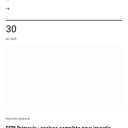
30
Avr 2025
Investissement
SCPI Primovie : analyse complète pour investir